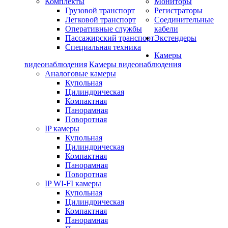
Комплекты
Мониторы
Грузовой транспорт
Регистраторы
Легковой транспорт
Соединительные
Оперативные службы
кабели
Пассажирский транспорт
Экстендеры
Специальная техника
Камеры
видеонаблюдения
Камеры видеонаблюдения
Аналоговые камеры
Купольная
Цилиндрическая
Компактная
Панорамная
Поворотная
IP камеры
Купольная
Цилиндрическая
Компактная
Панорамная
Поворотная
IP WI-FI камеры
Купольная
Цилиндрическая
Компактная
Панорамная