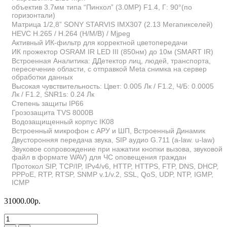
объектив 3.7мм типа “Пинхол” (3.0MP) F1.4, Г: 90°(по
горизонтали)
Матрица 1/2,8” SONY STARVIS IMX307 (2.13 Мегапикселей)
HEVC H.265 / H.264 (H/M/B) / Mjpeg
Активный ИК-фильтр для корректной цветопередачи
ИК прожектор OSRAM IR LED III (850нм) до 10м (SMART IR)
Встроенная Аналитика: ДДетектор лиц, людей, транспорта,
пересечение области, с отправкой Meta снимка на сервер
обработки данных
Высокая чувствительность: Цвет: 0.005 Лк / F1.2, Ч/Б: 0.0005
Лк / F1.2, SNR1s: 0.24 Лк
Степень защиты IP66
Грозозащита TVS 8000В
Водозащищенный корпус IK08
Встроенный микрофон с АРУ и ШП, Встроенный Динамик
Двусторонняя передача звука, SIP аудио G.711 (a-law. u-law)
Звуковое сопровождение при нажатии кнопки вызова, звуковой
файл в формате WAV) для ЧС оповещения граждан
Протокол SIP, TCP/IP, IPv4/v6, HTTP, HTTPS, FTP, DNS, DHCP,
PPPoE, RTP, RTSP, SNMP v.1/v.2, SSL, QoS, UDP, NTP, IGMP,
ICMP
31000.00р.