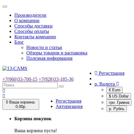
Toggle
navigation
Производители
О компании
Способы доставки
Способы оплаты
Контакты компании
Блог
Новости и статьи
Обзоры товаров и распаковка
Полезная информация
Регистрация
+7(960)33-700-15
+7(928)33-185-36
р.
Валюта
€ Euro
$ US Dollar
Регистрация
0
Ваша корзина:
грн. Гривна
Авторизация
0.00р.
р. Рубль
Корзина покупок
Ваша корзина пуста!