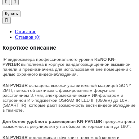
Купить
Описание
Отзывов (0)
Короткое описание
IP видеокамера профессионального уровня
KENO KN-
PVN1BR
выполнена в корпусе вандалозащищенной вызывной
панели и предназначена для использования вне помещений с
целью охранного видеонаблюдения.
KN-PVN1BR
оснащена высокочувствительной матрицей SONY
2МП, пинхол объективом с фиксированным фокусным
расстоянием 3.7мм, электромеханическим ИК-фильтром и
встроенной ИК-подсветкой OSRAM IR LED III (850нм) до 10м.
(SMART IR), которые дают возможность вести видеонаблюдение
в темноте.
Для более удобного размещения KN-PVN1BR
предусмотрена
возможность регулировки угла обзора по горизонтали до 180°.
KN-PVN1BR
поддерживает функцию тревожной кнопки и