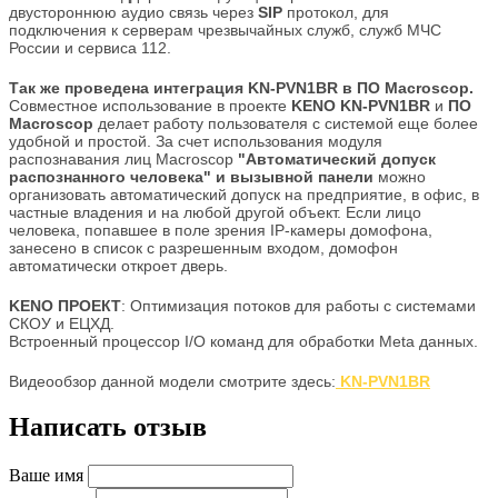
двустороннюю аудио связь через
SIP
протокол, для
подключения к серверам чрезвычайных служб, служб МЧС
России и сервиса 112.
Так же проведена интеграция KN-PVN1BR в ПО Macroscop.
Совместное использование в проекте
KENO KN-PVN1BR
и
ПО
Macroscop
делает работу пользователя с системой еще более
удобной и простой. За счет использования модуля
распознавания лиц Macroscop
"Автоматический допуск
распознанного человека" и вызывной панели
можно
организовать автоматический допуск на предприятие, в офис, в
частные владения и на любой другой объект. Если лицо
человека, попавшее в поле зрения IP-камеры домофона,
занесено в список с разрешенным входом, домофон
автоматически откроет дверь.
KENO ПРОЕКТ
: Оптимизация потоков для работы с системами
СКОУ и ЕЦХД.
Встроенный процессор I/O команд для обработки Meta данных.
Видеообзор данной модели смотрите здесь:
KN-PVN1BR
Написать отзыв
Ваше имя