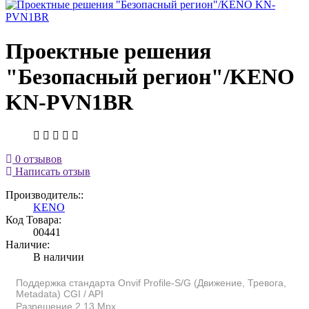
Проектные решения
"Безопасный регион"/KENO
KN-PVN1BR
0 отзывов
Написать отзыв
Производитель::
KENO
Код Товара:
00441
Наличие:
В наличии
Поддержка стандарта Onvif Profile-S/G (Движение, Тревога,
Metadata) CGI / API
Разрешение 2.13 Мpx