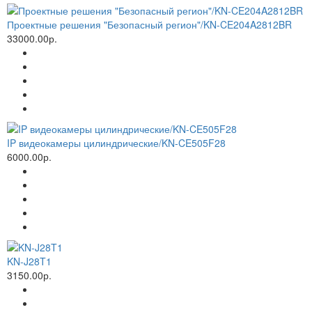
Проектные решения "Безопасный регион"/KN-CE204A2812BR
33000.00р.
IP видеокамеры цилиндрические/KN-CE505F28
6000.00р.
KN-J28T1
3150.00р.