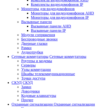
Комплекты видеодомофонов AHD
Комплекты видеодомофонов IP
Мониторы для видеодомофонов
Мониторы для видеодомофонов AHD
Мониторы для видеодомофонов IP
Вызывные панели
Вызывные панели AHD
Вызывные панели IP
Модули сопряжения
Беспроводные звонки
Дверные глазки
Рамки
Аудиотрубки
Сетевые коммутаторы
Сетевые коммутаторы
Роутеры и модемы
Серверы
Узлы коммутации
Шкафы телекоммуникационные
Точки доступа
СКУД
СКУД
Замки
Доводчики
Кодовые клавиатуры
Прочее
Охранные сигнализации
Охранные сигнализации