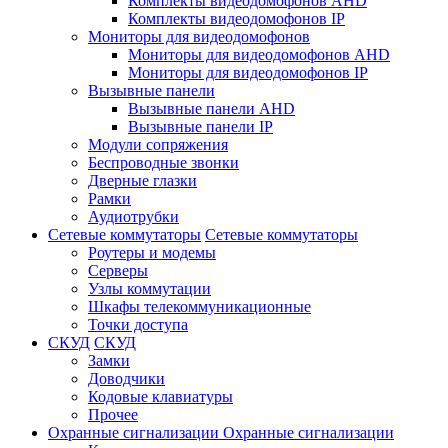
Комплекты видеодомофонов AHD
Комплекты видеодомофонов IP
Мониторы для видеодомофонов
Мониторы для видеодомофонов AHD
Мониторы для видеодомофонов IP
Вызывные панели
Вызывные панели AHD
Вызывные панели IP
Модули сопряжения
Беспроводные звонки
Дверные глазки
Рамки
Аудиотрубки
Сетевые коммутаторы
Сетевые коммутаторы
Роутеры и модемы
Серверы
Узлы коммутации
Шкафы телекоммуникационные
Точки доступа
СКУД
СКУД
Замки
Доводчики
Кодовые клавиатуры
Прочее
Охранные сигнализации
Охранные сигнализации