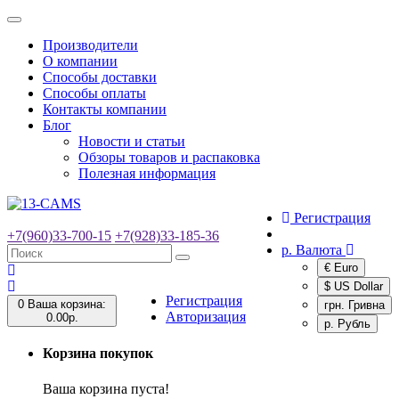
Toggle
navigation
Производители
О компании
Способы доставки
Способы оплаты
Контакты компании
Блог
Новости и статьи
Обзоры товаров и распаковка
Полезная информация
Регистрация
+7(960)33-700-15
+7(928)33-185-36
р.
Валюта
€ Euro
$ US Dollar
Регистрация
0
Ваша корзина:
грн. Гривна
Авторизация
0.00р.
р. Рубль
Корзина покупок
Ваша корзина пуста!