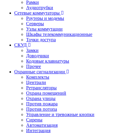
Рамки
Аудиотрубки
Сетевые коммутаторы
Роутеры и модемы
Серверы
Узлы коммутации
Шкафы телекоммуникационные
Точки доступа
СКУД
Замки
Доводчики
Кодовые клавиатуры
Прочее
Охранные сигнализации
Комплекты
Централи
Ретрансляторы
Охрана помещений
Охрана улицы
Против пожара
Против потопа
Управление и тревожные кнопки
Сирены
Автоматизация
Интеграция