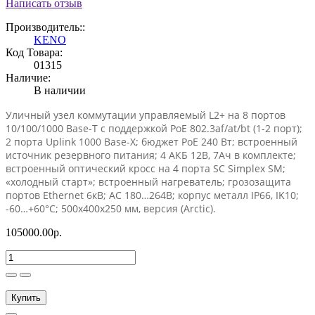
Написать отзыв
Производитель::
KENO
Код Товара:
01315
Наличие:
В наличии
Уличный узел коммутации управляемый L2+ на 8 портов
10/100/1000 Base-T с поддержкой PoE 802.3af/at/bt (1-2 порт);
2 порта Uplink 1000 Base-X; бюджет PoE 240 Вт; встроенный
источник резервного питания; 4 АКБ 12В, 7Ач в комплекте;
встроенный оптический кросс на 4 порта SC Simplex SM;
«холодный старт»; встроенный нагреватель; грозозащита
портов Ethernet 6кВ; АС 180…264В; корпус металл IP66, IK10;
-60…+60°C; 500х400х250 мм, версия (Arctic).
105000.00р.
Купить