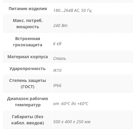
Питание изделия
180…264В АС, 50 Гц
Макс. потреб.
240 Вт
мощность
Встроенная
6 кВ
грозозащита
Материал корпуса
Сталь
Ударопрочность
IK10
Степень защиты
IP66
(ГОСТ)
Диапазон рабочих
от -60ºС до +60ºС
температур
Габариты (без
500 х 400 х 250 мм
кабел. вводов)