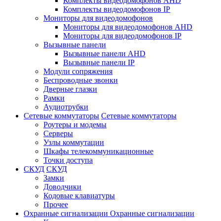
Комплекты видеодомофонов AHD
Комплекты видеодомофонов IP
Мониторы для видеодомофонов
Мониторы для видеодомофонов AHD
Мониторы для видеодомофонов IP
Вызывные панели
Вызывные панели AHD
Вызывные панели IP
Модули сопряжения
Беспроводные звонки
Дверные глазки
Рамки
Аудиотрубки
Сетевые коммутаторы
Сетевые коммутаторы
Роутеры и модемы
Серверы
Узлы коммутации
Шкафы телекоммуникационные
Точки доступа
СКУД
СКУД
Замки
Доводчики
Кодовые клавиатуры
Прочее
Охранные сигнализации
Охранные сигнализации